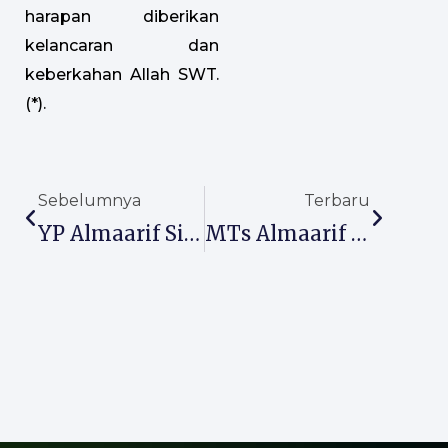
harapan diberikan
kelancaran dan
keberkahan Allah SWT.
(*).
Prev
Next
Sebelumnya
Terbaru
YP Almaarif Singosari Cetak Rekor MURI
MTs Almaarif 01 Singosari Gelar AKSI XIII 2025 Dengan Meriah, Cetak Ribuan Siswa Berprestasi