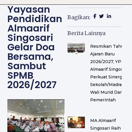
Yayasan
Pendidikan
Bagikan:
Almaarif
Berita Lainnya
Singosari
Gelar Doa
Resmikan Tahun
Bersama,
Ajaran Baru
2026/2027, YP
Sambut
Almaarif Singosari
SPMB
Perkuat Sinergi
2026/2027
Sekolah/Madrasah,
Wali Murid Dan
Pemerintah
MA Almaarif
Singosari Raih