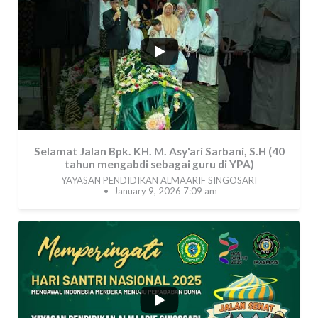
41
4
Selamat Jalan Bpk. KH. M. Asy'ari Sarbani, S.H (40
tahun mengabdi sebagai guru di YPA)
YAYASAN PENDIDIKAN ALMAARIF SINGOSARI
January 9, 2026 7:09 am
...
51
1