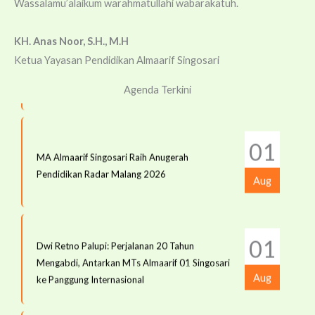
Jul
Wassalamu’alaikum warahmatullahi wabarakatuh.
01
KH. Anas Noor, S.H., M.H
Resmikan Tahun Ajaran Baru 2026/2027, YP
Ketua Yayasan Pendidikan Almaarif Singosari
Almaarif Singosari Perkuat Sinergi
22
Aug
MA Almaarif Singosari Gandeng UIN Maliki
Sekolah/Madrasah, Wali Murid dan Pemerintah
Agenda Terkini
Perkuat Persiapan Studi Lanjut
Jul
01
MA Almaarif Singosari Raih Anugerah
21
MPLS SMAI Almaarif Singosari 2026 Hadirkan
Pendidikan Radar Malang 2026
Aug
Petualangan Edukatif Bertema "School
Jul
Adventure"
01
Dwi Retno Palupi: Perjalanan 20 Tahun
Mengabdi, Antarkan MTs Almaarif 01 Singosari
21
MA Almaarif Singosari Perkuat Peran Guru BK,
Aug
ke Panggung Internasional
Hadirkan Layanan yang Humanis dan Berbasis
Jul
Cinta