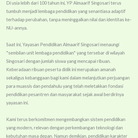
Di usia lebih dari 100 tahun ini, YP Almaarif Singosari terus
19
tumbuh menjadi lembaga pendidikan yang senantiasa adaptif
MATAMUDA MA Almaarif Singosari Bekali
Siswa Bijak Bermedia Digital dan Cinta Rupiah
terhadap perubahan, tanpa meninggalkan nilai dan identitas ke-
Jul
NU-annya.
Saat ini, Yayasan Pendidikan Almaarif Singosari menaungi
01
Resmikan Tahun Ajaran Baru 2026/2027, YP
*sembilan unit lembaga pendidikan* yang tersebar di wilayah
Almaarif Singosari Perkuat Sinergi
Singosari dengan jumlah siswa yang mencapai ribuan.
Aug
Sekolah/Madrasah, Wali Murid dan Pemerintah
Keberadaan ribuan peserta didik ini merupakan amanah
sekaligus kebanggaan bagi kami dalam melanjutkan perjuangan
para muassis dan pendahulu yang telah meletakkan fondasi
01
pendidikan pesantren dan masyarakat sejak awal berdirinya
MA Almaarif Singosari Raih Anugerah
yayasan ini.
Pendidikan Radar Malang 2026
Aug
Kami terus berkomitmen mengembangkan sistem pendidikan
yang modern, relevan dengan perkembangan teknologi dan
01
Dwi Retno Palupi: Perjalanan 20 Tahun
kebutuhan masa depan. Namun demikian, pendidikan karakter