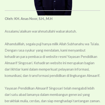
Oleh: KH. Anas Noor, S.H., M.H
Assalamu’alaikum warahmatullahi wabarakatuh.
Alhamdulillah, segala puji hanya milik Allah Subhanahu wa Ta’ala.
21
MPLS SMAI Almaarif Singosari 2026 Hadirkan
Dengan rasa syukur yang mendalam, kami menyambut
Petualangan Edukatif Bertema "School
Jul
kehadiran para pembaca di website resmi Yayasan Pendidikan
Adventure"
Almaarif Singosari. Kehadiran website ini merupakan bagian
dari ikhtiar kami dalam memperkuat pelayanan informasi,
komunikasi, dan transformasi pendidikan di lingkungan Almaarif.
21
MA Almaarif Singosari Perkuat Peran Guru BK,
Hadirkan Layanan yang Humanis dan Berbasis
Yayasan Pendidikan Almaarif Singosari telah mengabdi lebih
Jul
Cinta
dari satu abad lamanya dalam membangun generasi yang
berakhlak mulia, cerdas, dan siap menghadapi tantangan zaman.