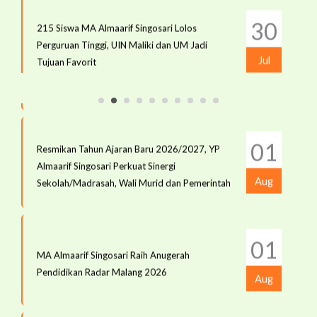
30
215 Siswa MA Almaarif Singosari Lolos
Perguruan Tinggi, UIN Maliki dan UM Jadi
19
Jul
MATAMUDA MA Almaarif Singosari Bekali
Tujuan Favorit
Siswa Bijak Bermedia Digital dan Cinta Rupiah
Jul
25
Raker YP Almaarif Singosari Satukan Visi,
01
Resmikan Tahun Ajaran Baru 2026/2027, YP
Tekankan Semangat Kebersamaan
Jul
Almaarif Singosari Perkuat Sinergi
Aug
Sekolah/Madrasah, Wali Murid dan Pemerintah
22
MA Almaarif Singosari Bekali Siswa Literasi
01
Hukum Cegah Cyber Crime dan Bullying
Jul
MA Almaarif Singosari Raih Anugerah
Pendidikan Radar Malang 2026
Aug
22