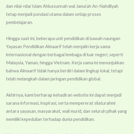
Mengabdi, Antarkan MTs Almaarif 01 Singosari
dan nilai-nilai Islam Ahlussunnah wal Jama’ah An-Nahdliyah
Aug
ke Panggung Internasional
tetap menjadi pondasi utama dalam setiap proses
pembelajaran.
21
MPLS SMAI Almaarif Singosari 2026 Hadirkan
Petualangan Edukatif Bertema "School
30
Hingga saat ini, beberapa unit pendidikan di bawah naungan
215 Siswa MA Almaarif Singosari Lolos
Jul
Adventure"
Perguruan Tinggi, UIN Maliki dan UM Jadi
Yayasan Pendidikan Almaarif telah menjalin kerja sama
Jul
Tujuan Favorit
internasional dengan berbagai lembaga di luar negeri, seperti
Malaysia, Yaman, hingga Vietnam. Kerja sama ini menunjukkan
21
MA Almaarif Singosari Perkuat Peran Guru BK,
bahwa Almaarif tidak hanya berdiri dalam lingkup lokal, tetapi
Hadirkan Layanan yang Humanis dan Berbasis
25
telah melangkah dalam jaringan pendidikan global.
Jul
Raker YP Almaarif Singosari Satukan Visi,
Cinta
Tekankan Semangat Kebersamaan
Jul
Akhirnya, kami berharap kehadiran website ini dapat menjadi
sarana informasi, inspirasi, serta mempererat silaturahmi
19
antara yayasan, masyarakat, wali murid, dan seluruh pihak yang
MATAMUDA MA Almaarif Singosari Bekali
22
memiliki kepedulian terhadap dunia pendidikan.
Siswa Bijak Bermedia Digital dan Cinta Rupiah
Jul
MA Almaarif Singosari Bekali Siswa Literasi
Hukum Cegah Cyber Crime dan Bullying