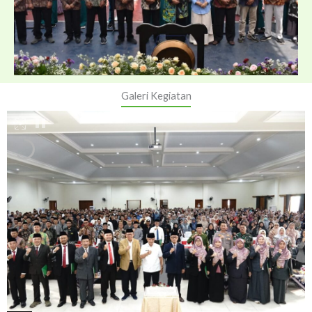
Jul
01
Resmikan Tahun Ajaran Baru 2026/2027, YP
Almaarif Singosari Perkuat Sinergi
Galeri Kegiatan
Aug
Sekolah/Madrasah, Wali Murid dan Pemerintah
01
MA Almaarif Singosari Raih Anugerah
Pendidikan Radar Malang 2026
Aug
01
Dwi Retno Palupi: Perjalanan 20 Tahun
Mengabdi, Antarkan MTs Almaarif 01 Singosari
Aug
ke Panggung Internasional