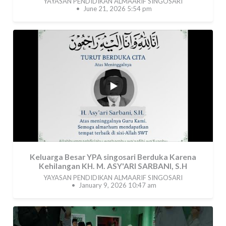
YAYASAN PENDIDIKAN ALMAARIF SINGOSARI
June 21, 2026 5:54 pm
26
4
Keluarga Besar YPA singosari Berduka Karena
Kehilangan KH. M. ASY'ARI SARBANI, S.H
YAYASAN PENDIDIKAN ALMAARIF SINGOSARI
January 9, 2026 10:47 am