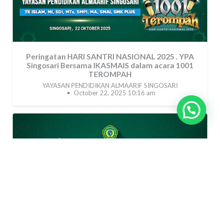
Peringatan HARI SANTRI NASIONAL 2025 . YPA
Singosari Bersama IKASMAIS dalam acara 1001
TEROMPAH
YAYASAN PENDIDIKAN ALMAARIF SINGOSARI
October 22, 2025 10:16 am
...
167
4