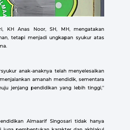
ari, KH Anas Noor, SH, MH, mengatakan
han, tetapi menjadi ungkapan syukur atas
ma.
ersyukur anak-anaknya telah menyelesaikan
h menjalankan amanah mendidik, sementara
ju jenjang pendidikan yang lebih tinggi,”
ndidikan Almaarif Singosari tidak hanya
pi juga pembentukan karakter dan akhlakul