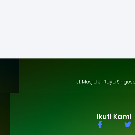
Jl. Masjid Jl. Raya Sing
Ikuti Kami
F
T
a
w