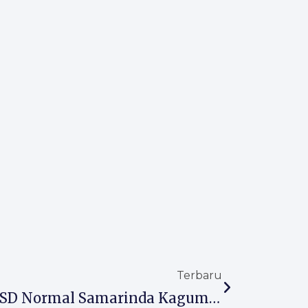
Next
Terbaru
Studi Tiru Ke Singosari, SD Normal Samarinda Kagumi Program Unggulan SD Islam Almaarif 02 Singosari