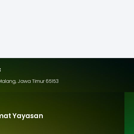
f
 Malang, Jawa Timur 65153
mat Yayasan