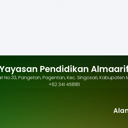
Yayasan Pendidikan Almaari
osari No.33, Pangetan, Pagentan, Kec. Singosari, Kabupaten
+62 341 458181
Ala