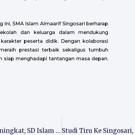
 ini, SMA Islam Almaarif Singosari berharap
a sekolah dan keluarga dalam mendukung
karakter peserta didik. Dengan kolaborasi
eraih prestasi terbaik sekaligus tumbuh
 dan siap menghadapi tantangan masa depan.
Kepercayaan Masyarakat Terus Meningkat, SD Islam Almaarif 02 Singosari Lepas 106 Lulusan Berkarakter Dan Berprestasi