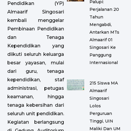
Palupi:
Pendidikan (YP)
Perjalanan 20
Almaarif Singosari
Tahun
kembali menggelar
Mengabdi,
Pembinaan Pendidikan
Antarkan MTs
dan Tenaga
Almaarif 01
Kependidikan yang
Singosari Ke
diikuti seluruh keluarga
Panggung
Internasional
besar yayasan, mulai
dari guru, tenaga
kependidikan, staf
215 Siswa MA
administrasi, petugas
Almaarif
keamanan, hingga
Singosari
tenaga kebersihan dari
Lolos
Perguruan
seluruh unit pendidikan.
Tinggi, UIN
Kegiatan berlangsung
Maliki Dan UM
di Gedung Auditorium