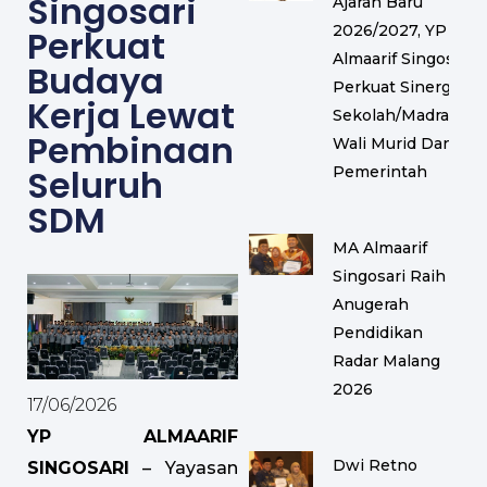
Singosari
Ajaran Baru
2026/2027, YP
Perkuat
Almaarif Singosari
Budaya
Perkuat Sinergi
Kerja Lewat
Sekolah/Madrasah,
Pembinaan
Wali Murid Dan
Seluruh
Pemerintah
SDM
MA Almaarif
Singosari Raih
Anugerah
Pendidikan
Radar Malang
2026
17/06/2026
YP ALMAARIF
Dwi Retno
SINGOSARI
– Yayasan