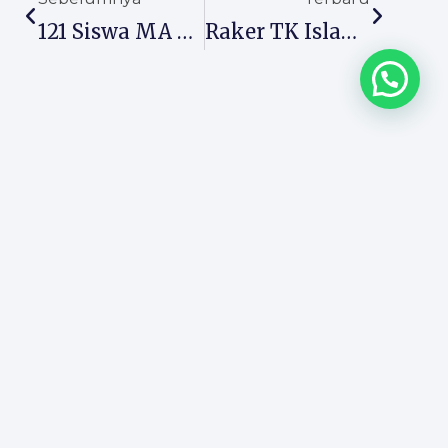
121 Siswa MA Almaarif Singosari Lolos Perguruan Tinggi, Bukti Madrasah Mampu Cetak Generasi Kompetitif
Raker TK Islam Almaarif 01 Singosari Fokus Tingkatkan Mutu Dan Perkuat Pendidikan Karakter
Yayasan Pendidikan Almaarif
Jl. Masjid Jl. Raya Singosari No.33, Pangetan, Pagentan, Kec.
Singosari, Kabupaten Malang, Jawa Timur 65153
+62 341 458181