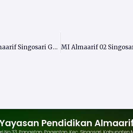
Bekali Guru Disiplin Positif, MA Almaarif Singosari Gelar Bimtek Dan Bedah Standarisasi Madrasah Ramah Anak
Yayasan Pendidikan Almaari
osari No.33, Pangetan, Pagentan, Kec. Singosari, Kabupaten