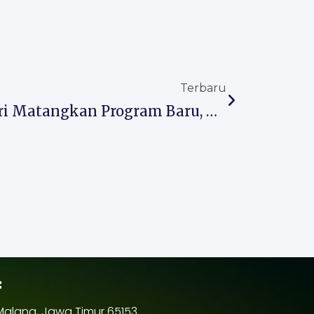
Next
Terbaru
MI Almaarif 02 Singosari Matangkan Program Baru, Raker Fokus Tingkatkan Mutu Pendidikan
f
 Malang, Jawa Timur 65153