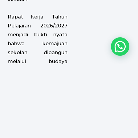
Rapat kerja Tahun
Pelajaran 2026/2027
menjadi bukti nyata
bahwa kemajuan
sekolah dibangun
melalui budaya
evaluasi, kolaborasi,
inovasi, dan komitmen
bersama seluruh
keluarga besar SMA
Islam Almaarif
Singosari dalam
menghadirkan
pendidikan yang