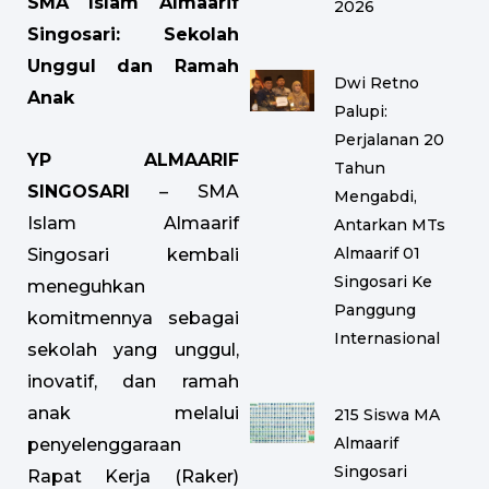
SMA Islam Almaarif
2026
Singosari: Sekolah
Unggul dan Ramah
Dwi Retno
Anak
Palupi:
Perjalanan 20
YP ALMAARIF
Tahun
SINGOSARI
– SMA
Mengabdi,
Islam Almaarif
Antarkan MTs
Almaarif 01
Singosari kembali
Singosari Ke
meneguhkan
Panggung
komitmennya sebagai
Internasional
sekolah yang unggul,
inovatif, dan ramah
anak melalui
215 Siswa MA
Almaarif
penyelenggaraan
Singosari
Rapat Kerja (Raker)