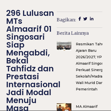
296 Lulusan
MTs
Bagikan:
Almaarif 01
Berita Lainnya
Singosari
Siap
Resmikan Tahun
Mengabdi,
Ajaran Baru
2026/2027, YP
Bekal
Almaarif Singosari
Tahfidz dan
Perkuat Sinergi
Prestasi
Sekolah/Madrasah,
Internasional
Wali Murid Dan
Jadi Modal
Pemerintah
Menuju
Masa
MA Almaarif