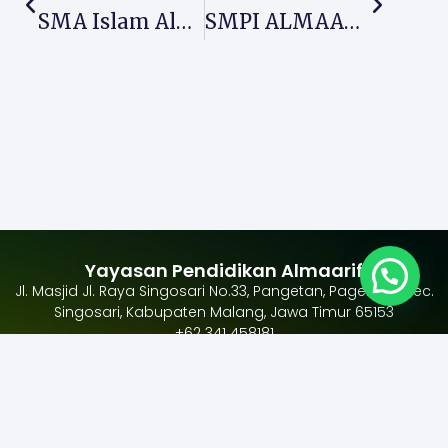
SMA Islam Almaarif Singosari Gelar Tasyakur Kelulusan Angkatan Ke-44, Raih Berbagai Prestasi Tingkat Nasional
SMPI ALMAARIF 01 Singosari Luluskan Siswi Tahfidz Dengan Hafalan 30 Juz Dan Generasi Riset Gemilang
Yayasan Pendidikan Almaarif
Jl. Masjid Jl. Raya Singosari No.33, Pangetan, Pagentan, Kec.
Singosari, Kabupaten Malang, Jawa Timur 65153
+62 341 458181
Ikuti
Alamat Yayasan