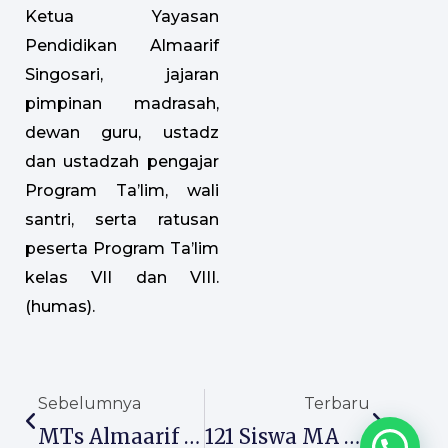
Ketua Yayasan
Pendidikan Almaarif
Singosari, jajaran
pimpinan madrasah,
dewan guru, ustadz
dan ustadzah pengajar
Program Ta’lim, wali
santri, serta ratusan
peserta Program Ta’lim
kelas VII dan VIII.
(humas).
Prev
Next
Sebelumnya
Terbaru
MTs Almaarif 01 Singosari Tampilkan Beragam Talenta Siswa Dalam Gelar 25 Ekstrakurikuler 2026
121 Siswa MA Almaarif Singosari Lolos Perguruan Tinggi, Bukti Madrasah Mampu Cetak Generasi Kompetitif