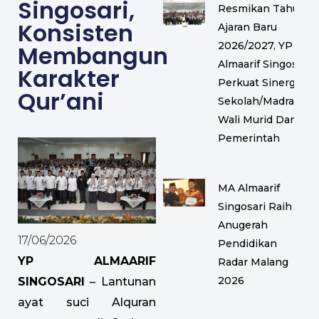
Singosari,
Resmikan Tahun
Konsisten
Ajaran Baru
2026/2027, YP
Membangun
Almaarif Singosari
Karakter
Perkuat Sinergi
Qur’ani
Sekolah/Madrasah,
Wali Murid Dan
Pemerintah
MA Almaarif
Singosari Raih
Anugerah
17/06/2026
Pendidikan
YP ALMAARIF
Radar Malang
2026
SINGOSARI
– Lantunan
ayat suci Alquran