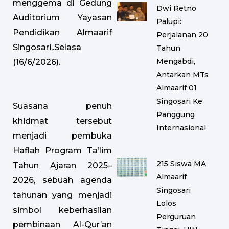
menggema di Gedung
Dwi Retno
Auditorium Yayasan
Palupi:
Pendidikan Almaarif
Perjalanan 20
Singosari,.Selasa
Tahun
Mengabdi,
(16/6/2026).
Antarkan MTs
Almaarif 01
Singosari Ke
Suasana penuh
Panggung
khidmat tersebut
Internasional
menjadi pembuka
Haflah Program Ta’lim
215 Siswa MA
Tahun Ajaran 2025–
Almaarif
2026, sebuah agenda
Singosari
tahunan yang menjadi
Lolos
simbol keberhasilan
Perguruan
pembinaan Al-Qur’an