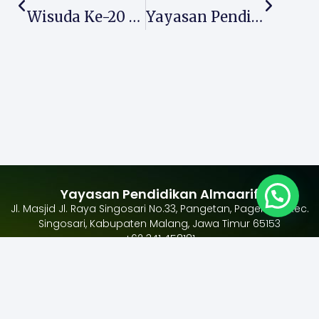
Wisuda Ke-20 SMK PLUS Almaarif Singosari, Lahirkan Generasi Siap Kerja Dan Mendunia
Yayasan Pendidikan Almaarif Singosari Tebar Kepedulian Di Idul Adha 1447 H, 38 Hewan Kurban Disembelih
Yayasan Pendidikan Almaarif
Jl. Masjid Jl. Raya Singosari No.33, Pangetan, Pagentan, Kec.
Singosari, Kabupaten Malang, Jawa Timur 65153
+62 341 458181
Ikuti
Alamat Yayasan