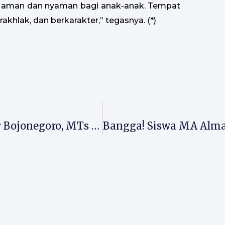
g aman dan nyaman bagi anak-anak. Tempat
khlak, dan berkarakter,” tegasnya. (*)
Terima Studi Tiru Yayasan Al Munir Bojonegoro, MTs Almaarif 01 Singosari Tampilkan Budaya Madrasah Inspiratif