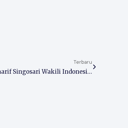
Next
Terbaru
Bangga! Siswa MA Almaarif Singosari Wakili Indonesia Di Program Internasional ASEAN