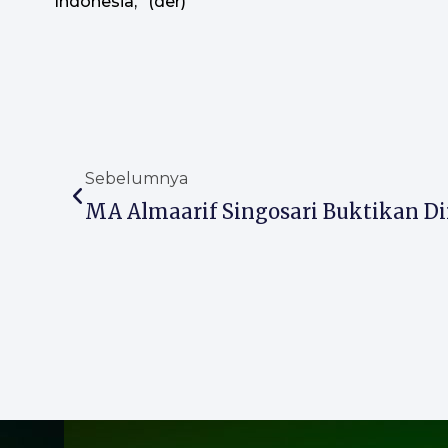
Indonesia,” (der)
Prev
Sebelumnya