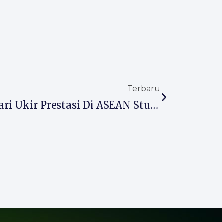
Next
Terbaru
MTs Almaarif 01 Singosari Ukir Prestasi Di ASEAN Students Championships 2025, Perkuat Jejaring Internasional