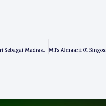
MA Almaarif Singosari Buktikan Diri Sebagai Madrasah Berdampak Di MTQ Jatim XXXI 2025