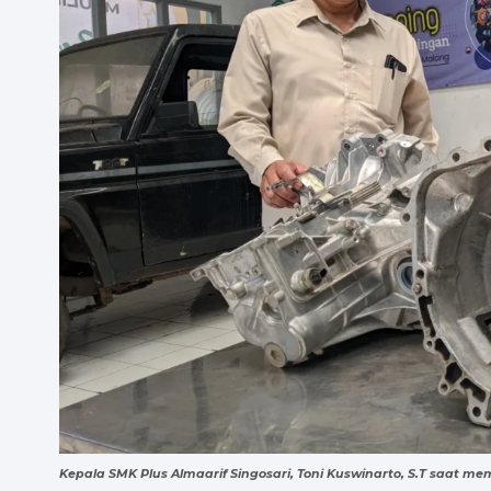
Kepala SMK Plus Almaarif Singosari, Toni Kuswinarto, S.T saat m