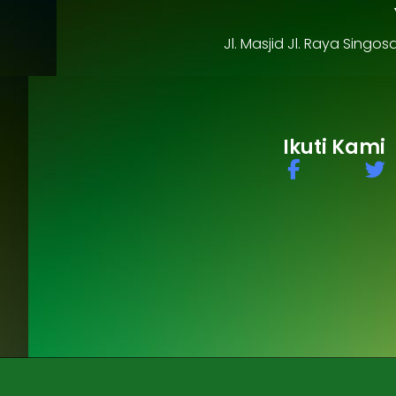
Jl. Masjid Jl. Raya Sing
Ikuti Kami
F
T
a
w
c
i
e
t
b
t
o
e
o
r
k
-
f