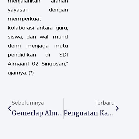
menjalankan arahan
yayasan dengan
memperkuat
kolaborasi antara guru,
siswa, dan wali murid
demi menjaga mutu
pendidikan di SDI
Almaarif 02 Singosari,”
ujarnya. (*)
Prev
Next
Sebelumnya
Terbaru
Gemerlap Alma Fest 2026, Siswa MA Almaarif Singosari Tampil Kreatif Dan Inspiratif
Penguatan Kader Adiwiyata Dan Warga SMPI Almaarif 01 Singosari Menuju Adiwiyata Nasional Bersama Dinas Lingkungan Hidup Kab Malang