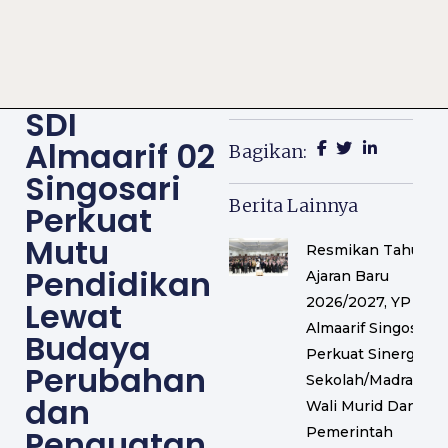
SDI
Almaarif 02
Bagikan:
Singosari
Berita Lainnya
Perkuat
Mutu
Resmikan Tahun
Pendidikan
Ajaran Baru
2026/2027, YP
Lewat
Almaarif Singosari
Budaya
Perkuat Sinergi
Perubahan
Sekolah/Madrasah,
dan
Wali Murid Dan
Penguatan
Pemerintah