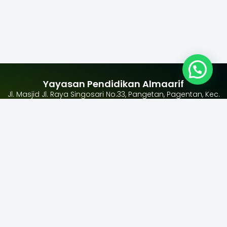
Yayasan Pendidikan Almaarif
Jl. Masjid Jl. Raya Singosari No.33, Pangetan, Pagentan, Kec.
Singosari, Kabupaten Malang, Jawa Timur 65153
+62 341 458181
Ikuti
Alamat Yayasan
Kami
F
T
a
w
c
i
e
t