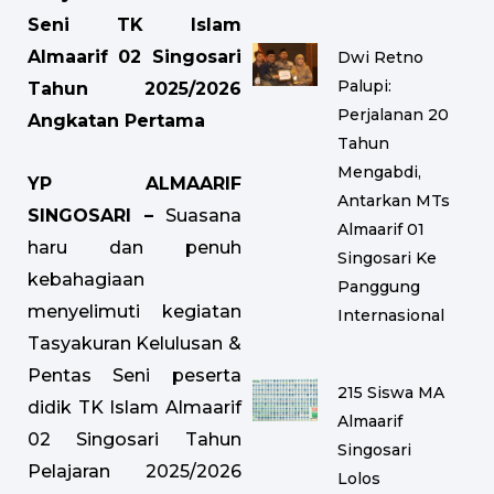
Seni TK Islam
Almaarif 02 Singosari
Dwi Retno
Palupi:
Tahun 2025/2026
Perjalanan 20
Angkatan Pertama
Tahun
Mengabdi,
YP ALMAARIF
Antarkan MTs
SINGOSARI –
Suasana
Almaarif 01
haru dan penuh
Singosari Ke
kebahagiaan
Panggung
menyelimuti kegiatan
Internasional
Tasyakuran Kelulusan &
Pentas Seni peserta
215 Siswa MA
didik TK Islam Almaarif
Almaarif
02 Singosari Tahun
Singosari
Pelajaran 2025/2026
Lolos