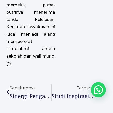
memeluk putra-
putrinya menerima
tanda kelulusan.
Kegiatan tasyakuran ini
juga menjadi ajang
mempererat
silaturahmi antara
sekolah dan wali murid.
(*)
Prev
Next
Sebelumnya
Terbaru
Sinergi Pengawas Dan Madrasah : Langkah Strategis Tingkatkan Mutu Pendidikan MTs Almaarif 01 Singosari
Studi Inspirasi LP Ma’arif NU Bawean Di MTs Almaarif 01 Singosari, Perkuat Sinergi Dan Budaya Disiplin