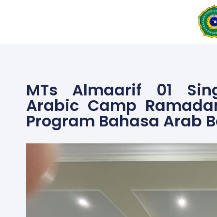
Skip
to
content
MTs Almaarif 01 Sin
Arabic Camp Ramadan
Program Bahasa Arab Be