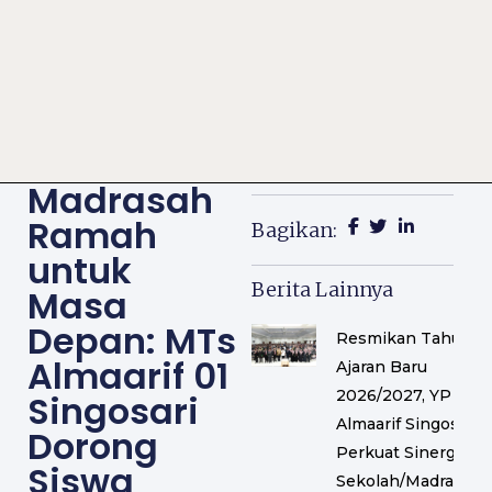
Madrasah
Ramah
Bagikan:
untuk
Berita Lainnya
Masa
Depan: MTs
Resmikan Tahun
Almaarif 01
Ajaran Baru
2026/2027, YP
Singosari
Almaarif Singosari
Dorong
Perkuat Sinergi
Siswa
Sekolah/Madrasah,