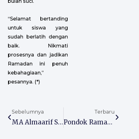
bulan suci.
“Selamat bertanding
untuk siswa yang
sudah berlatih dengan
baik. Nikmati
prosesnya dan jadikan
Ramadan ini penuh
kebahagiaan,”
pesannya. (*)
Prev
Next
Sebelumnya
Terbaru
MA Almaarif Singosari Gelar Pondok Ramadan, Kuatkan Ubudiyah Siswa
Pondok Ramadan MTs Almaarif 01 Singosari, Bekali Siswa Penguatan Spiritual Dan Pengalaman Di Pesantren