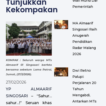
Tunjukkan
Wali Murid Dan
Kekompakan
Pemerintah
MA Almaarif
Singosari Raih
Anugerah
Pendidikan
Radar Malang
2026
KOMPAK : Seluruh warga MTs
Almaarif 01 Singosari berfoto
bersama sebelum Loma Patrol,
Dwi Retno
Jumat, (27/2/2026).
Palupi:
27/02/2026
Perjalanan 20
Tahun
YP ALMAARIF
Mengabdi,
SINGOSARI
– “Sahur…
Antarkan MTs
sahur…!” Seruan khas