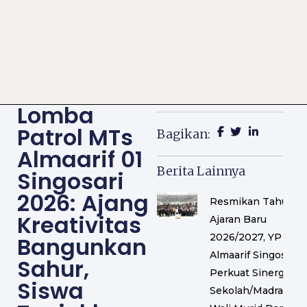
Lomba
Patrol MTs
Bagikan:
Almaarif 01
Berita Lainnya
Singosari
2026: Ajang
Resmikan Tahun
Kreativitas
Ajaran Baru
2026/2027, YP
Bangunkan
Almaarif Singosari
Sahur,
Perkuat Sinergi
Siswa
Sekolah/Madrasah,