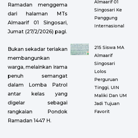
Almaarif 01
Ramadan menggema
Singosari Ke
dari halaman MTs
Panggung
Almaarif 01 Singosari,
Internasional
Jumat (27/2/2026) pagi.
215 Siswa MA
Bukan sekadar teriakan
Almaarif
membangunkan
Singosari
warga, melainkan irama
Lolos
penuh semangat
Perguruan
dalam Lomba Patrol
Tinggi, UIN
antar kelas yang
Maliki Dan UM
digelar sebagai
Jadi Tujuan
Favorit
rangkaian Pondok
Ramadan 1447 H.