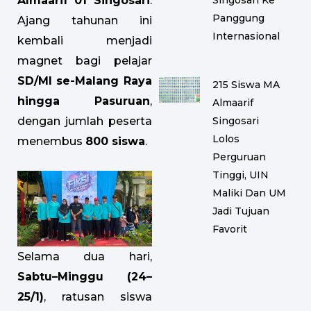
Singosari Ke
Almaarif 01 Singosari
.
Panggung
Ajang tahunan ini
Internasional
kembali menjadi
magnet bagi pelajar
SD/MI se-Malang Raya
215 Siswa MA
hingga Pasuruan
,
Almaarif
Singosari
dengan jumlah peserta
Lolos
menembus
800 siswa
.
Perguruan
Tinggi, UIN
Maliki Dan UM
Jadi Tujuan
Favorit
Selama dua hari,
Sabtu–Minggu (24–
25/1)
, ratusan siswa