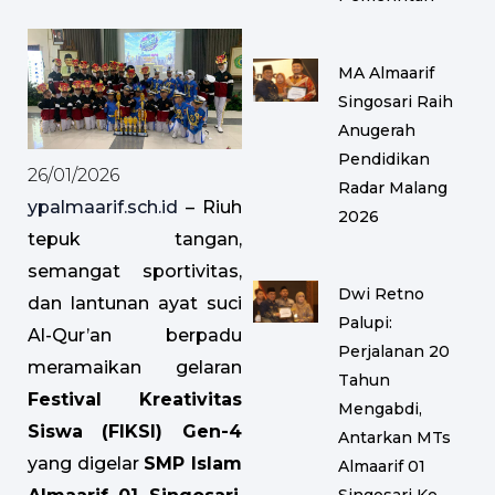
MA Almaarif
Singosari Raih
Anugerah
Pendidikan
26/01/2026
Radar Malang
ypalmaarif.sch.id
– Riuh
2026
tepuk tangan,
semangat sportivitas,
Dwi Retno
dan lantunan ayat suci
Palupi:
Al-Qur’an berpadu
Perjalanan 20
meramaikan gelaran
Tahun
Festival Kreativitas
Mengabdi,
Siswa (FIKSI) Gen-4
Antarkan MTs
yang digelar
SMP Islam
Almaarif 01