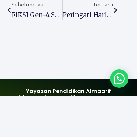
Sebelumnya
Terbaru
FIKSI Gen-4 SMPI Almaarif 01 Singosari Dilirik Diknas Kabupaten Malang, Ajang Strategis Cetak Siswa Berprestasi
Peringati Harlah NU Ke-103, MTs Almaarif 01 Singosari Luncurkan Profil Pelajar KEREN
Yayasan Pendidikan Almaarif
Jl. Masjid Jl. Raya Singosari No.33, Pangetan, Pagentan, Kec.
Singosari, Kabupaten Malang, Jawa Timur 65153
+62 341 458181